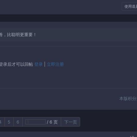
使用道
善，比聪明更重要！
登录后才可以回帖
登录
|
立即注册
本版积分
4
5
6
/ 6 页
下一页