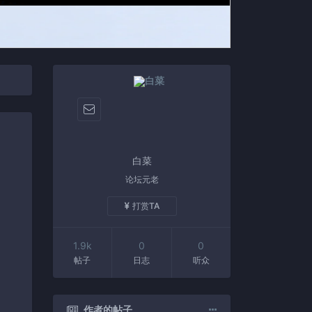
白菜
论坛元老
打赏TA
1.9k
0
0
帖子
日志
听众
作者的帖子