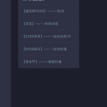
【威尼斯0066】—✅—送26
【亚冠】—✅—年终回馈
【3399体育】—✅—短信自助19
【8056娱乐】—✅—短信特邀
【黄金甲】—✅—碰瓷特邀