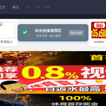
交流
曝光
站长担保推荐区
黑款包赔
安全可信 · 放心选择
申请加入
esball+