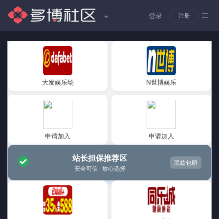
登录
注册
大发娱乐场
N世博娱乐
申请加入
申请加入
站长担保推荐区
黑款包赔
安全可信 · 放心选择