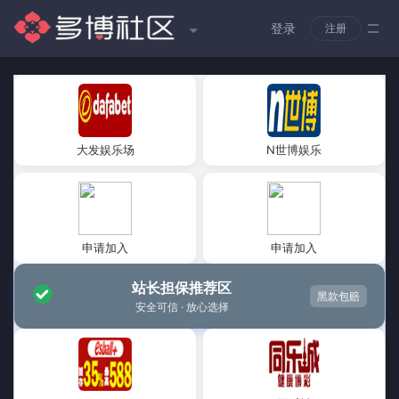
登录
注册
大发娱乐场
N世博娱乐
申请加入
申请加入
站长担保推荐区
黑款包赔
安全可信 · 放心选择